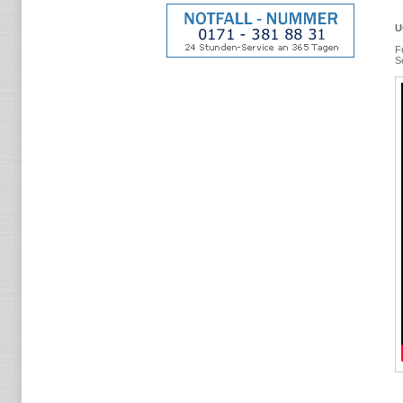
U
F
S