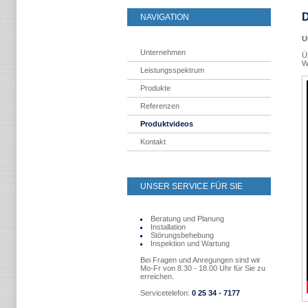
D
NAVIGATION
U
Unternehmen
Ü
W
Leistungsspektrum
Produkte
Referenzen
Produktvideos
Kontakt
UNSER SERVICE FÜR SIE
Beratung und Planung
Installation
Störungsbehebung
Inspektion und Wartung
Bei Fragen und Anregungen sind wir
Mo-Fr von 8.30 - 18.00 Uhr für Sie zu
erreichen.
Servicetelefon:
0 25 34 - 7177