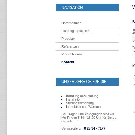
W
NAVIGATION
K
Unternehmen
I
Leistungsspektrum
4
N
Produkte
B
Referenzen
T
T
Produktvideos
E
Kontakt
K
N
E
UNSER SERVICE FÜR SIE
I
Beratung und Planung
Installation
Störungsbehebung
Inspektion und Wartung
S
Bei Fragen und Anregungen sind wir
Mo-Fr von 8.30 - 18.00 Uhr für Sie zu
erreichen.
Servicetelefon:
0 25 34 - 7177